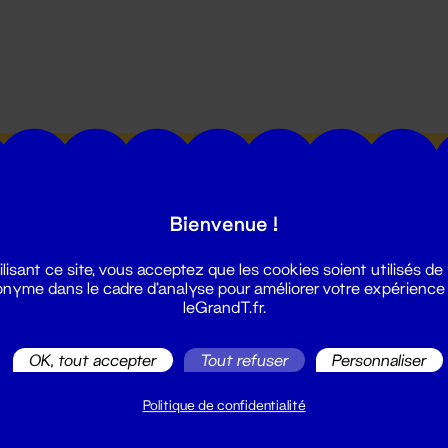
utes les actualités du Grand T :
Bienvenue !
ilisant ce site, vous acceptez que les cookies soient utilisés de
nyme dans le cadre d'analyse pour améliorer votre expérience
leGrandT.fr.
illetterie
OK, tout accepter
Tout refuser
Personnaliser
2 51 88 25 25
illetterie@leGrandT.fr
Politique de confidentialité
u lundi au vendredi 14h → 18h
 Accueil physique