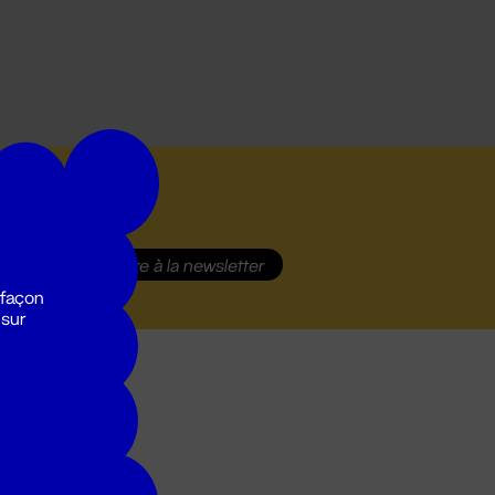
S'inscrire
à la newsletter
 façon
 sur