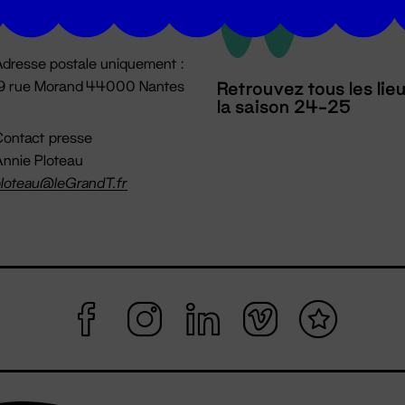
mpossible jusqu'à l'ouverture
dresse postale uniquement :
19 rue Morand 44000 Nantes
Retrouvez tous les lie
la saison 24-25
ontact presse
nnie Ploteau
loteau@leGrandT.fr