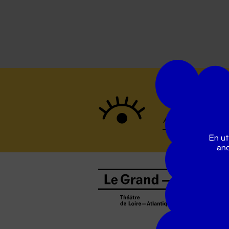
Suivez to
En ut
ano
B
0
b
D
