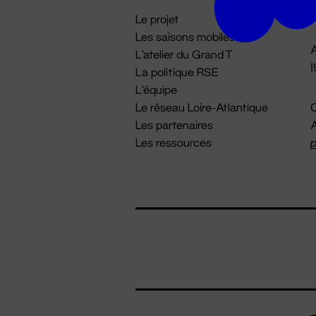
i
Le projet
Les saisons mobiles
A
L'atelier du Grand T
La politique RSE
L'équipe
Le réseau Loire-Atlantique
C
Les partenaires
A
Les ressources
p