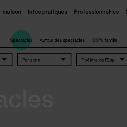
t maison
Infos pratiques
Professionnel·les
Spectacles
Autour des spectacles
100% famille
Par zone
Théâtre de l'Espace de Retz
acles