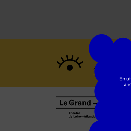
Suivez to
En ut
ano
B
0
b
D
