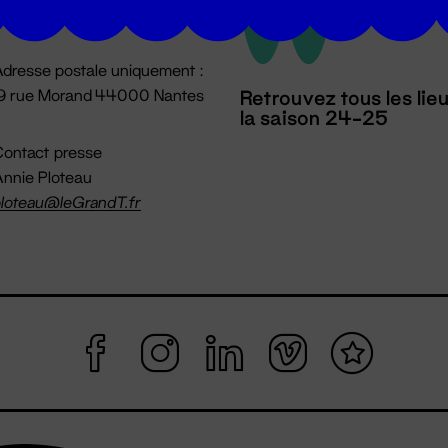
mpossible jusqu'à l'ouverture
dresse postale uniquement :
19 rue Morand 44000 Nantes
Retrouvez tous les lie
la saison 24-25
ontact presse
nnie Ploteau
loteau@leGrandT.fr