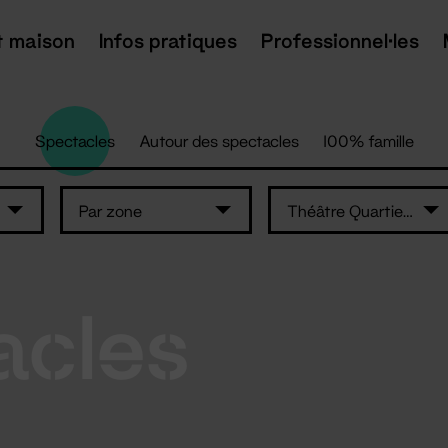
t maison
Infos pratiques
Professionnel·les
Spectacles
Autour des spectacles
100% famille
Par zone
Théâtre Quartier Libre
acles