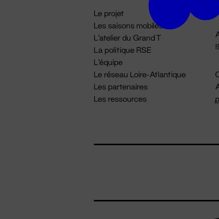
i
Le projet
Les saisons mobiles
A
L'atelier du Grand T
La politique RSE
L'équipe
Le réseau Loire-Atlantique
C
Les partenaires
A
Les ressources
p