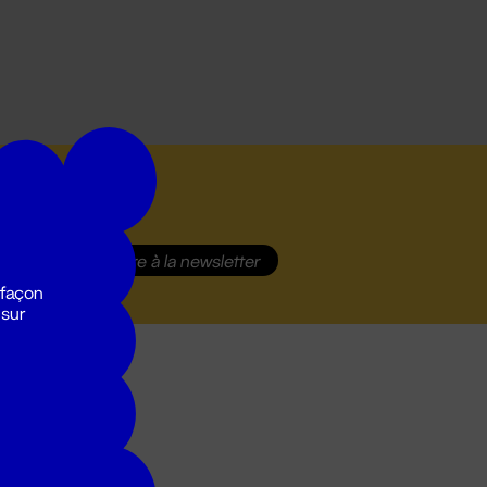
S'inscrire
à la newsletter
 façon
 sur