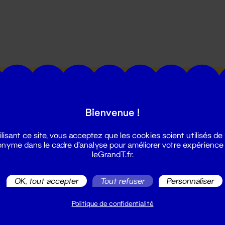
utes les actualités du Grand T :
Bienvenue !
ilisant ce site, vous acceptez que les cookies soient utilisés de
nyme dans le cadre d'analyse pour améliorer votre expérience
leGrandT.fr.
illetterie
OK, tout accepter
Tout refuser
Personnaliser
2 51 88 25 25
illetterie@leGrandT.fr
Politique de confidentialité
u lundi au vendredi 14h → 18h
 Accueil physique