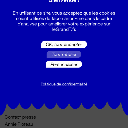
En utilisant ce site, vous acceptez que les cookies
soient utilisés de façon anonyme dans le cadre
d'analyse pour améliorer votre expérience sur
leGrandT.fr.
OK, tout accepter
Billetterie
Tout refuser
02 51 88 25 25
Personnaliser
billetterie@leGrandT.fr
Du lundi au vendredi 14h → 18h
🚨 Accueil physique impossible jusqu'à l'ouverture
Politique de confidentialité
Adresse postale uniquement :
19 rue Morand 44000 Nantes
Contact presse
Annie Ploteau