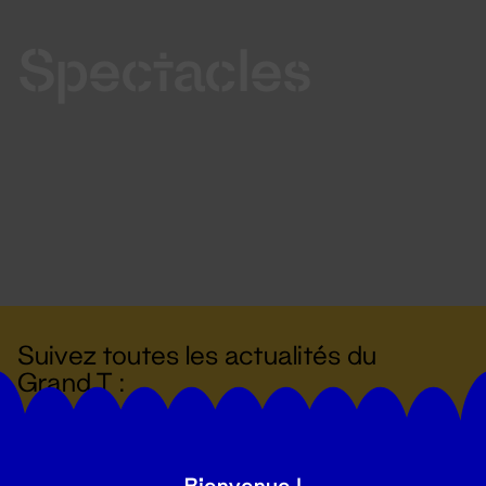
Spectacles
Suivez toutes les actualités du
Grand T :
S'inscrire
Bienvenue !