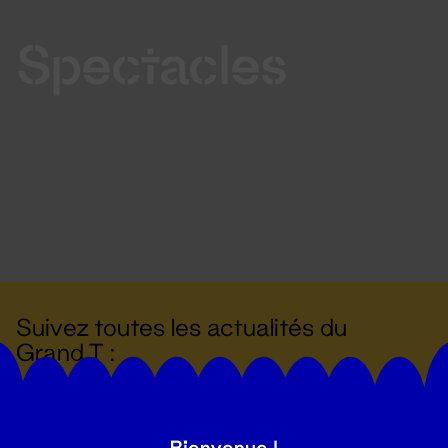
Spectacles
Suivez toutes les actualités du
Grand T :
S'inscrire
Bienvenue !