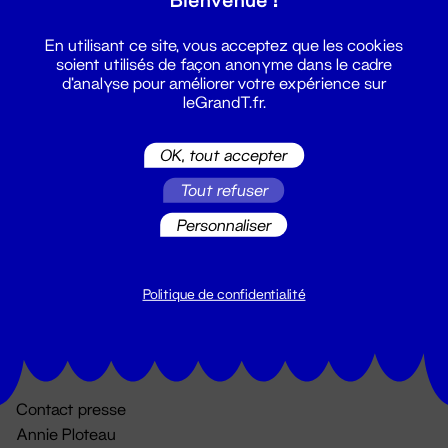
En utilisant ce site, vous acceptez que les cookies
soient utilisés de façon anonyme dans le cadre
d'analyse pour améliorer votre expérience sur
leGrandT.fr.
OK, tout accepter
Billetterie
Tout refuser
02 51 88 25 25
Personnaliser
billetterie@leGrandT.fr
Du lundi au vendredi 14h → 18h
🚨 Accueil physique impossible jusqu'à l'ouverture
Politique de confidentialité
Adresse postale uniquement :
19 rue Morand 44000 Nantes
Contact presse
Annie Ploteau