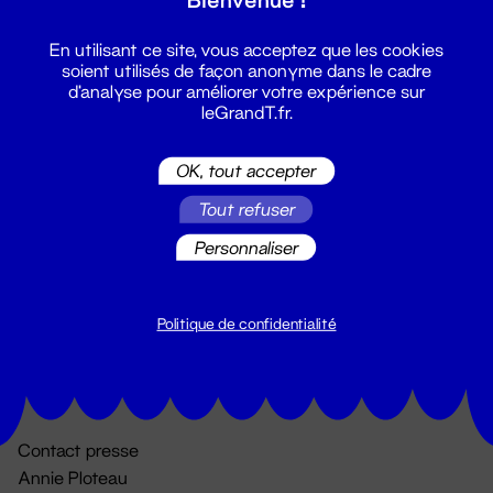
En utilisant ce site, vous acceptez que les cookies
soient utilisés de façon anonyme dans le cadre
d'analyse pour améliorer votre expérience sur
leGrandT.fr.
OK, tout accepter
Billetterie
Tout refuser
02 51 88 25 25
Personnaliser
billetterie@leGrandT.fr
Du lundi au vendredi 14h → 18h
🚨 Accueil physique impossible jusqu'à l'ouverture
Politique de confidentialité
Adresse postale uniquement :
19 rue Morand 44000 Nantes
Contact presse
Annie Ploteau