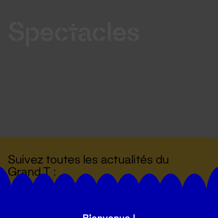
Spectacles
Suivez toutes les actualités du
Grand T :
S'inscrire
Bienvenue !