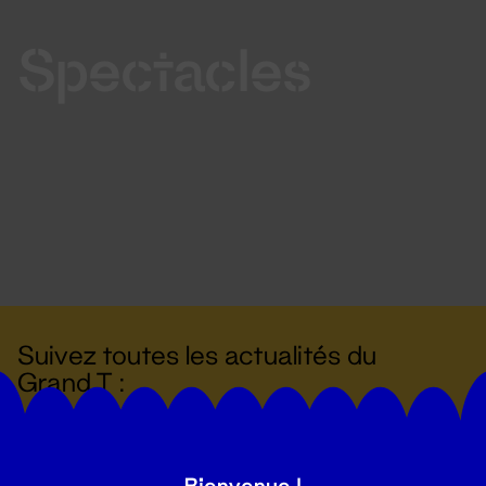
Spectacles
Suivez toutes les actualités du
Grand T :
S'inscrire
Bienvenue !