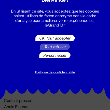
En utilisant ce site, vous acceptez que les cookies
soient utilisés de façon anonyme dans le cadre
d'analyse pour améliorer votre expérience sur
leGrandT.fr.
OK, tout accepter
Billetterie
Tout refuser
02 51 88 25 25
Personnaliser
billetterie@leGrandT.fr
Du lundi au vendredi 14h → 18h
🚨 Accueil physique impossible jusqu'à l'ouverture
Politique de confidentialité
Adresse postale uniquement :
19 rue Morand 44000 Nantes
Contact presse
Annie Ploteau