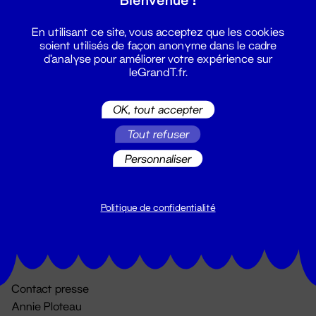
En utilisant ce site, vous acceptez que les cookies
soient utilisés de façon anonyme dans le cadre
d'analyse pour améliorer votre expérience sur
leGrandT.fr.
OK, tout accepter
Billetterie
Tout refuser
02 51 88 25 25
Personnaliser
billetterie@leGrandT.fr
Du lundi au vendredi 14h → 18h
🚨 Accueil physique impossible jusqu'à l'ouverture
Politique de confidentialité
Adresse postale uniquement :
19 rue Morand 44000 Nantes
Contact presse
Annie Ploteau