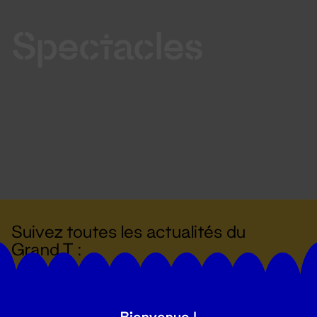
Spectacles
Suivez toutes les actualités du
Grand T :
S'inscrire
Bienvenue !