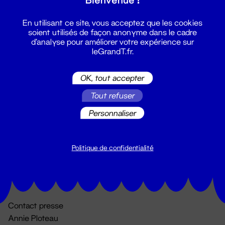
En utilisant ce site, vous acceptez que les cookies
soient utilisés de façon anonyme dans le cadre
d'analyse pour améliorer votre expérience sur
leGrandT.fr.
OK, tout accepter
Billetterie
Tout refuser
02 51 88 25 25
Personnaliser
billetterie@leGrandT.fr
Du lundi au vendredi 14h → 18h
🚨 Accueil physique impossible jusqu'à l'ouverture
Politique de confidentialité
Adresse postale uniquement :
19 rue Morand 44000 Nantes
Contact presse
Annie Ploteau