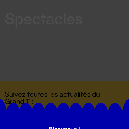
Spectacles
Suivez toutes les actualités du
Grand T :
S'inscrire
Bienvenue !