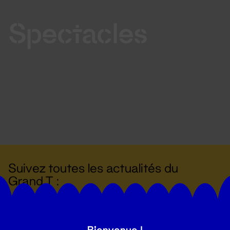
Spectacles
Suivez toutes les actualités du
Grand T :
S'inscrire
Bienvenue !