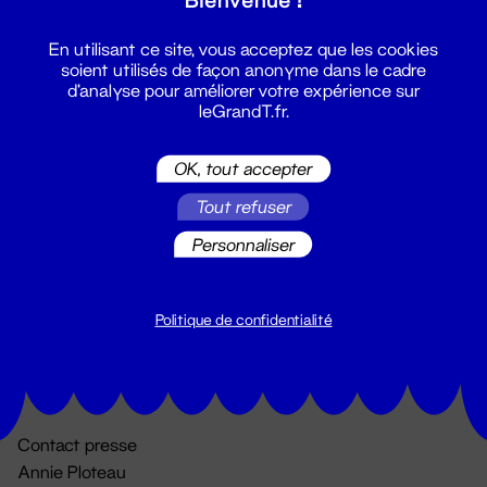
En utilisant ce site, vous acceptez que les cookies
soient utilisés de façon anonyme dans le cadre
d'analyse pour améliorer votre expérience sur
leGrandT.fr.
OK, tout accepter
Billetterie
Tout refuser
02 51 88 25 25
Personnaliser
billetterie@leGrandT.fr
Du lundi au vendredi 14h → 18h
🚨 Accueil physique impossible jusqu'à l'ouverture
Politique de confidentialité
Adresse postale uniquement :
19 rue Morand 44000 Nantes
Contact presse
Annie Ploteau