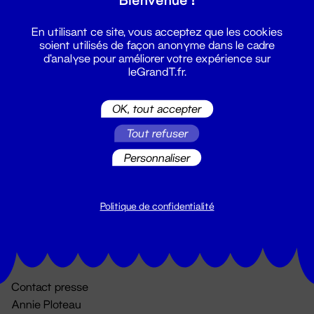
En utilisant ce site, vous acceptez que les cookies
soient utilisés de façon anonyme dans le cadre
d'analyse pour améliorer votre expérience sur
leGrandT.fr.
OK, tout accepter
Billetterie
Tout refuser
02 51 88 25 25
Personnaliser
billetterie@leGrandT.fr
Du lundi au vendredi 14h → 18h
🚨 Accueil physique impossible jusqu'à l'ouverture
Politique de confidentialité
Adresse postale uniquement :
19 rue Morand 44000 Nantes
Contact presse
Annie Ploteau