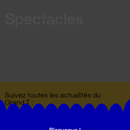
Spectacles
Suivez toutes les actualités du
Grand T :
S'inscrire
Bienvenue !