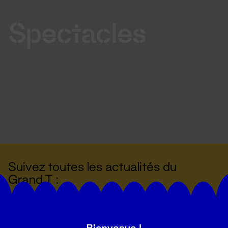
Spectacles
Suivez toutes les actualités du
Grand T :
S'inscrire
Bienvenue !