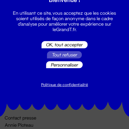
En utilisant ce site, vous acceptez que les cookies
soient utilisés de façon anonyme dans le cadre
d'analyse pour améliorer votre expérience sur
leGrandT.fr.
OK, tout accepter
Billetterie
Tout refuser
02 51 88 25 25
Personnaliser
billetterie@leGrandT.fr
Du lundi au vendredi 14h → 18h
🚨 Accueil physique impossible jusqu'à l'ouverture
Politique de confidentialité
Adresse postale uniquement :
19 rue Morand 44000 Nantes
Contact presse
Annie Ploteau