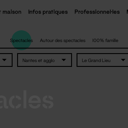
t maison
Infos pratiques
Professionnel·les
Spectacles
Autour des spectacles
100% famille
Nantes et agglo
Le Grand Lieu
acles