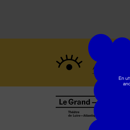
Suivez to
En ut
ano
B
0
b
D
