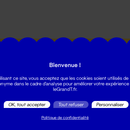
utes les actualités du Grand T :
Bienvenue !
ilisant ce site, vous acceptez que les cookies soient utilisés de
nyme dans le cadre d'analyse pour améliorer votre expérience
leGrandT.fr.
illetterie
OK, tout accepter
Tout refuser
Personnaliser
2 51 88 25 25
illetterie@leGrandT.fr
Politique de confidentialité
u lundi au vendredi 14h → 18h
 Accueil physique