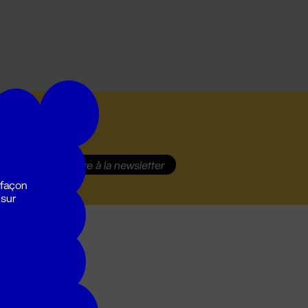
S'inscrire
à la newsletter
 façon
 sur