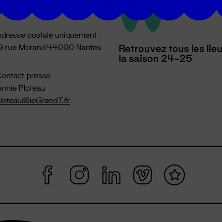
mpossible jusqu'à l'ouverture
dresse postale uniquement :
19 rue Morand 44000 Nantes
Retrouvez tous les lie
la saison 24-25
ontact presse
nnie Ploteau
loteau@leGrandT.fr