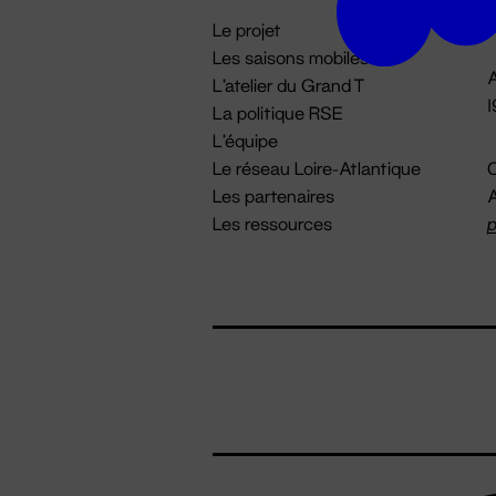
i
Le projet
Les saisons mobiles
A
L'atelier du Grand T
La politique RSE
L'équipe
Le réseau Loire-Atlantique
C
Les partenaires
A
Les ressources
p