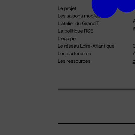
i
Le projet
Les saisons mobiles
A
L'atelier du Grand T
La politique RSE
L'équipe
Le réseau Loire-Atlantique
C
Les partenaires
A
Les ressources
p