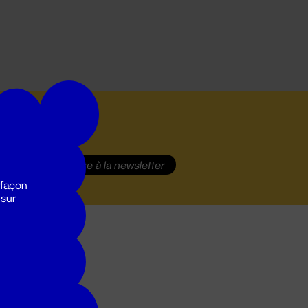
S'inscrire
à la newsletter
 façon
 sur