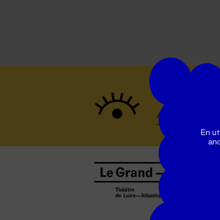
Suivez to
En ut
ano
B
0
b
D
