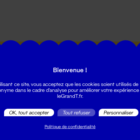
utes les actualités du Grand T :
Bienvenue !
ilisant ce site, vous acceptez que les cookies soient utilisés de
nyme dans le cadre d'analyse pour améliorer votre expérience
leGrandT.fr.
illetterie
OK, tout accepter
Tout refuser
Personnaliser
2 51 88 25 25
illetterie@leGrandT.fr
Politique de confidentialité
u lundi au vendredi 14h → 18h
 Accueil physique