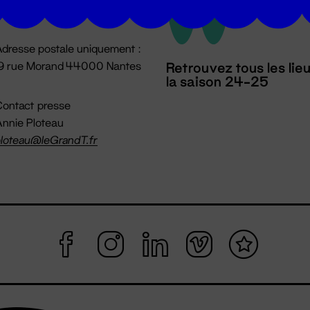
mpossible jusqu'à l'ouverture
dresse postale uniquement :
19 rue Morand 44000 Nantes
Retrouvez tous les lie
la saison 24-25
ontact presse
nnie Ploteau
loteau@leGrandT.fr