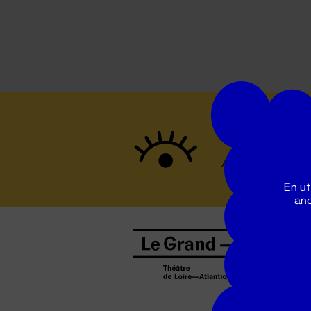
Suivez to
En ut
ano
B
0
b
D
