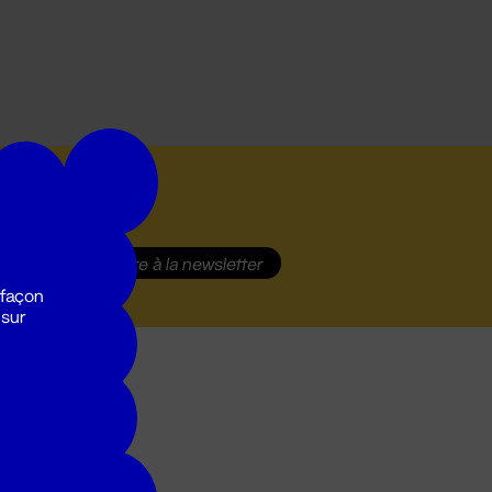
S'inscrire
à la newsletter
 façon
 sur