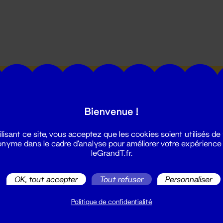
utes les actualités du Grand T :
Bienvenue !
ilisant ce site, vous acceptez que les cookies soient utilisés de
nyme dans le cadre d'analyse pour améliorer votre expérience
leGrandT.fr.
illetterie
OK, tout accepter
Tout refuser
Personnaliser
2 51 88 25 25
illetterie@leGrandT.fr
Politique de confidentialité
u lundi au vendredi 14h → 18h
 Accueil physique