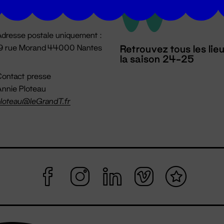
mpossible jusqu'à l'ouverture
dresse postale uniquement :
19 rue Morand 44000 Nantes
Retrouvez tous les lie
la saison 24-25
ontact presse
nnie Ploteau
loteau@leGrandT.fr