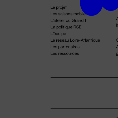
i
Le projet
Les saisons mobiles
A
L'atelier du Grand T
La politique RSE
L'équipe
Le réseau Loire-Atlantique
C
Les partenaires
A
Les ressources
p