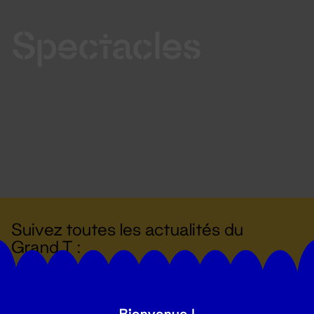
Spectacles
Suivez toutes les actualités du
Grand T :
S'inscrire
Bienvenue !