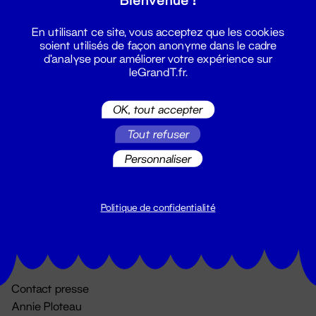
En utilisant ce site, vous acceptez que les cookies
soient utilisés de façon anonyme dans le cadre
d'analyse pour améliorer votre expérience sur
leGrandT.fr.
OK, tout accepter
Billetterie
Tout refuser
02 51 88 25 25
Personnaliser
billetterie@leGrandT.fr
Du lundi au vendredi 14h → 18h
🚨 Accueil physique impossible jusqu'à l'ouverture
Politique de confidentialité
Adresse postale uniquement :
19 rue Morand 44000 Nantes
Contact presse
Annie Ploteau