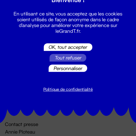
En utilisant ce site, vous acceptez que les cookies
soient utilisés de façon anonyme dans le cadre
d'analyse pour améliorer votre expérience sur
leGrandT.fr.
OK, tout accepter
Billetterie
Tout refuser
02 51 88 25 25
Personnaliser
billetterie@leGrandT.fr
Du lundi au vendredi 14h → 18h
🚨 Accueil physique impossible jusqu'à l'ouverture
Politique de confidentialité
Adresse postale uniquement :
19 rue Morand 44000 Nantes
Contact presse
Annie Ploteau