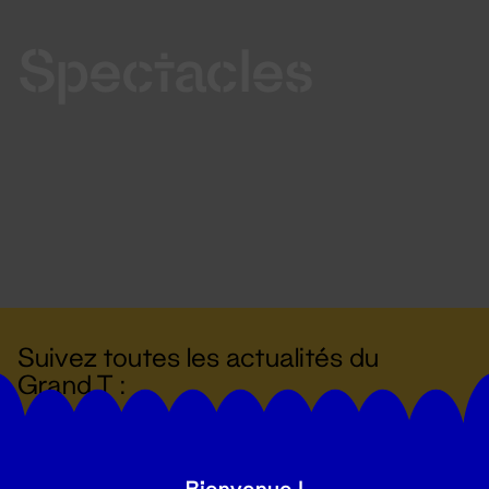
Spectacles
Suivez toutes les actualités du
Grand T :
S'inscrire
Bienvenue !