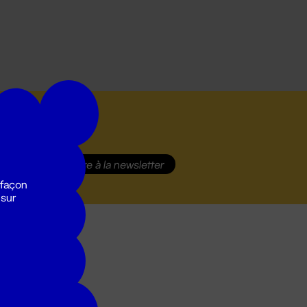
S'inscrire
à la newsletter
 façon
 sur