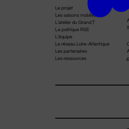
i
Le projet
Les saisons mobiles
A
L'atelier du Grand T
La politique RSE
L'équipe
Le réseau Loire-Atlantique
C
Les partenaires
A
Les ressources
p