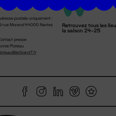
mpossible jusqu'à l'ouverture
dresse postale uniquement :
19 rue Morand 44000 Nantes
Retrouvez tous les lie
la saison 24-25
ontact presse
nnie Ploteau
loteau@leGrandT.fr