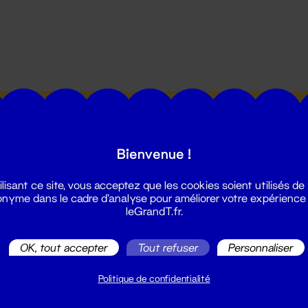
utes les actualités du Grand T :
Bienvenue !
ilisant ce site, vous acceptez que les cookies soient utilisés de
nyme dans le cadre d'analyse pour améliorer votre expérience
leGrandT.fr.
illetterie
OK, tout accepter
Tout refuser
Personnaliser
2 51 88 25 25
illetterie@leGrandT.fr
Politique de confidentialité
u lundi au vendredi 14h → 18h
 Accueil physique