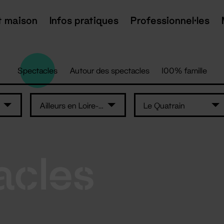
t maison
Infos pratiques
Professionnel·les
Spectacles
Autour des spectacles
100% famille
Ailleurs en Loire-Atlantique
Le Quatrain
acles