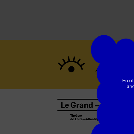
Suivez to
En ut
ano
B
0
b
D
