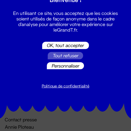
En utilisant ce site, vous acceptez que les cookies
soient utilisés de façon anonyme dans le cadre
d'analyse pour améliorer votre expérience sur
leGrandT.fr.
OK, tout accepter
Billetterie
Tout refuser
02 51 88 25 25
Personnaliser
billetterie@leGrandT.fr
Du lundi au vendredi 14h → 18h
🚨 Accueil physique impossible jusqu'à l'ouverture
Politique de confidentialité
Adresse postale uniquement :
19 rue Morand 44000 Nantes
Contact presse
Annie Ploteau