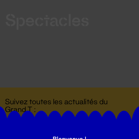
Spectacles
Suivez toutes les actualités du
Grand T :
S'inscrire
Bienvenue !