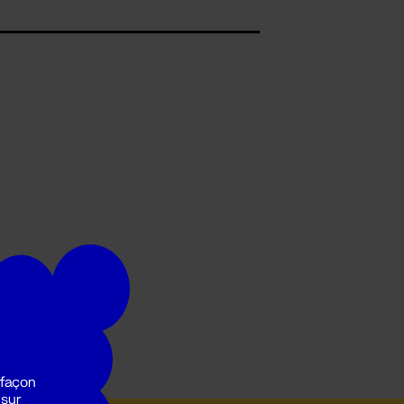
 façon
 sur