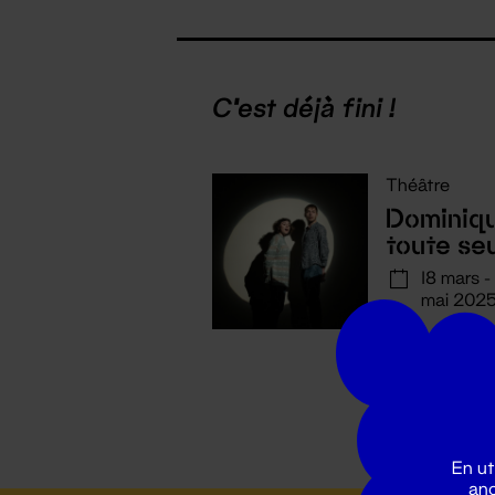
C'est déjà fini !
Théâtre
Dominiq
toute se
18 mars -
mai 202
En ut
ano