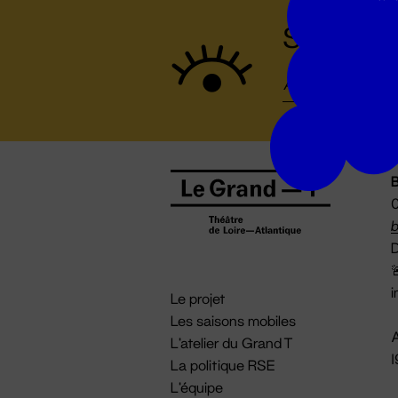
Suivez to
B
0
b
D

i
Le projet
Les saisons mobiles
A
L'atelier du Grand T
La politique RSE
L'équipe