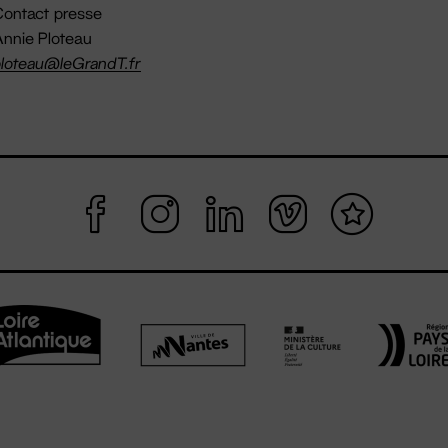
ontact presse
nnie Ploteau
loteau@leGrandT.fr