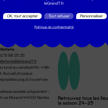
leGrandT.fr.
utes les actualités du Grand T :
OK, tout accepter
Tout refuser
Personnaliser
Politique de confidentialité
illetterie
2 51 88 25 25
illetterie@leGrandT.fr
u lundi au vendredi 14h → 18h
 Accueil physique
mpossible jusqu'à l'ouverture
dresse postale uniquement :
19 rue Morand 44000 Nantes
Retrouvez tous les lie
la saison 24-25