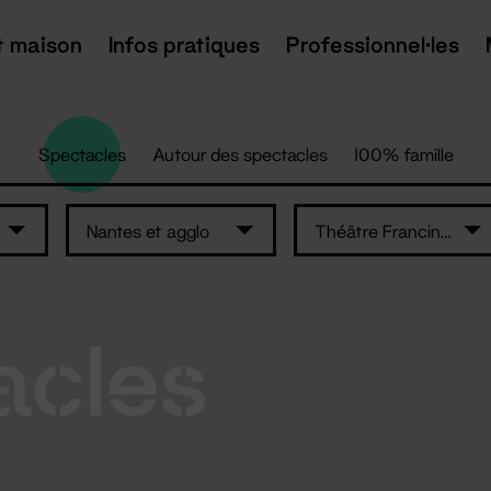
t maison
Infos pratiques
Professionnel·les
Spectacles
Autour des spectacles
100% famille
Nantes et agglo
Théâtre Francine Vasse
acles