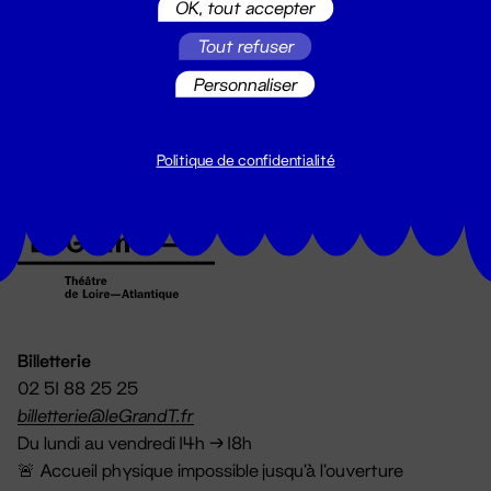
OK, tout accepter
Suivez toutes les actualités du
Tout refuser
Grand T :
Personnaliser
S'inscrire
Politique de confidentialité
Billetterie
02 51 88 25 25
billetterie@leGrandT.fr
Du lundi au vendredi 14h → 18h
🚨 Accueil physique impossible jusqu'à l'ouverture