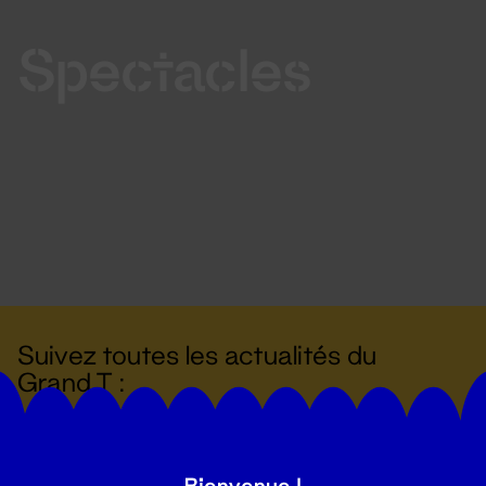
Spectacles
Suivez toutes les actualités du
Grand T :
S'inscrire
Bienvenue !