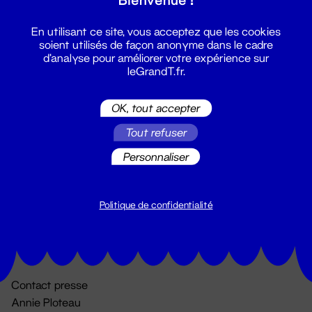
En utilisant ce site, vous acceptez que les cookies
soient utilisés de façon anonyme dans le cadre
d'analyse pour améliorer votre expérience sur
leGrandT.fr.
OK, tout accepter
Billetterie
Tout refuser
02 51 88 25 25
Personnaliser
billetterie@leGrandT.fr
Du lundi au vendredi 14h → 18h
🚨 Accueil physique impossible jusqu'à l'ouverture
Politique de confidentialité
Adresse postale uniquement :
19 rue Morand 44000 Nantes
Contact presse
Annie Ploteau