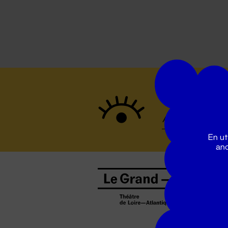
Suivez to
En ut
ano
B
0
b
D
