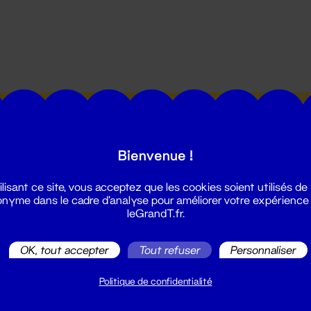
utes les actualités du Grand T :
Bienvenue !
ilisant ce site, vous acceptez que les cookies soient utilisés de
nyme dans le cadre d'analyse pour améliorer votre expérience
leGrandT.fr.
illetterie
OK, tout accepter
Tout refuser
Personnaliser
2 51 88 25 25
illetterie@leGrandT.fr
Politique de confidentialité
u lundi au vendredi 14h → 18h
 Accueil physique