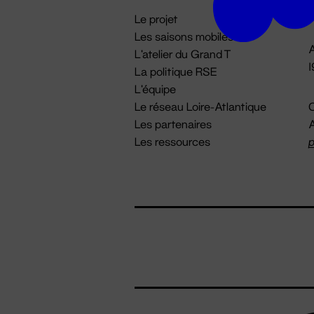
i
Le projet
Les saisons mobiles
A
L'atelier du Grand T
La politique RSE
L'équipe
Le réseau Loire-Atlantique
C
Les partenaires
A
Les ressources
p