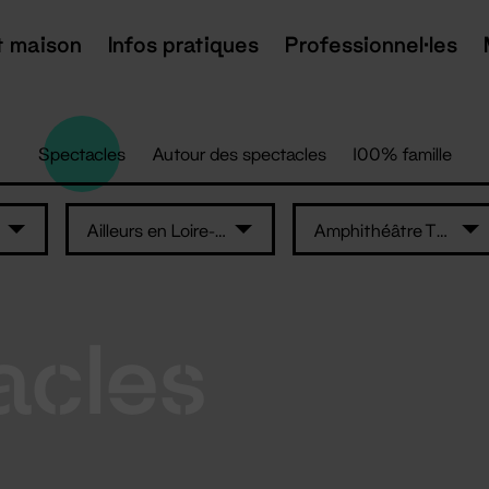
t maison
Infos pratiques
Professionnel·les
Spectacles
Autour des spectacles
100% famille
Ailleurs en Loire-Atlantique
Amphithéâtre Thomas Narcejac
acles