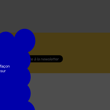
S'inscrire
à la newsletter
 façon
 sur