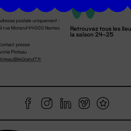
mpossible jusqu'à l'ouverture
dresse postale uniquement :
19 rue Morand 44000 Nantes
Retrouvez tous les lie
la saison 24-25
ontact presse
nnie Ploteau
loteau@leGrandT.fr