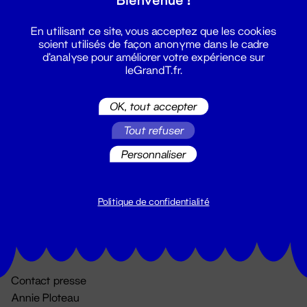
En utilisant ce site, vous acceptez que les cookies
soient utilisés de façon anonyme dans le cadre
d'analyse pour améliorer votre expérience sur
leGrandT.fr.
OK, tout accepter
Billetterie
Tout refuser
02 51 88 25 25
Personnaliser
billetterie@leGrandT.fr
Du lundi au vendredi 14h → 18h
🚨 Accueil physique impossible jusqu'à l'ouverture
Politique de confidentialité
Adresse postale uniquement :
19 rue Morand 44000 Nantes
Contact presse
Annie Ploteau