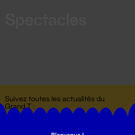
Spectacles
Suivez toutes les actualités du
Grand T :
S'inscrire
Bienvenue !