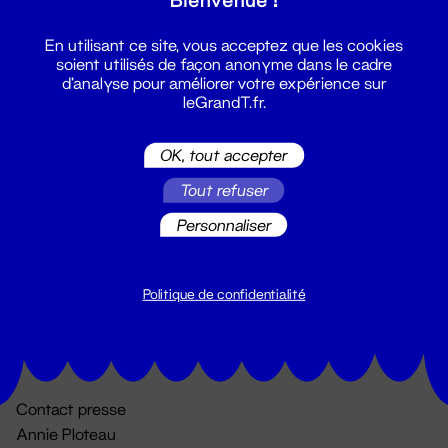
En utilisant ce site, vous acceptez que les cookies
soient utilisés de façon anonyme dans le cadre
d'analyse pour améliorer votre expérience sur
leGrandT.fr.
OK, tout accepter
Billetterie
Tout refuser
02 51 88 25 25
Personnaliser
billetterie@leGrandT.fr
Du lundi au vendredi 14h → 18h
🚨 Accueil physique impossible jusqu'à l'ouverture
Politique de confidentialité
Adresse postale uniquement :
19 rue Morand 44000 Nantes
Contact presse
Annie Ploteau