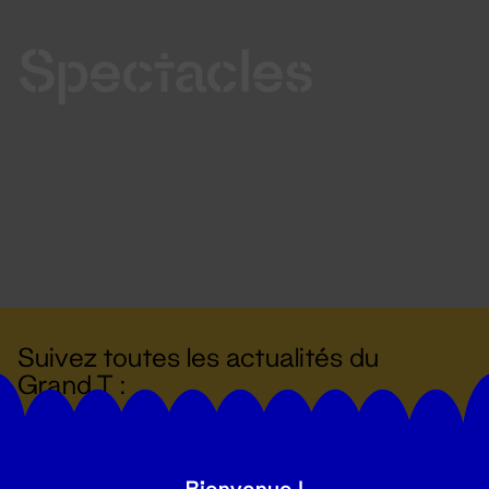
Spectacles
Suivez toutes les actualités du
Grand T :
S'inscrire
Bienvenue !