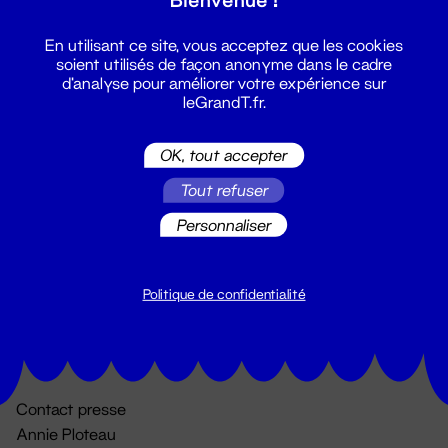
En utilisant ce site, vous acceptez que les cookies
soient utilisés de façon anonyme dans le cadre
d'analyse pour améliorer votre expérience sur
leGrandT.fr.
OK, tout accepter
Billetterie
Tout refuser
02 51 88 25 25
Personnaliser
billetterie@leGrandT.fr
Du lundi au vendredi 14h → 18h
🚨 Accueil physique impossible jusqu'à l'ouverture
Politique de confidentialité
Adresse postale uniquement :
19 rue Morand 44000 Nantes
Contact presse
Annie Ploteau