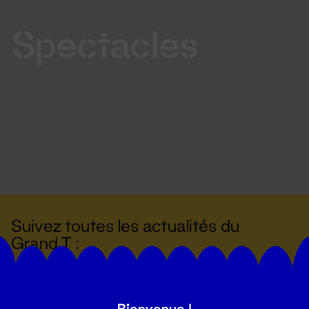
Spectacles
Suivez toutes les actualités du
Grand T :
S'inscrire
Bienvenue !