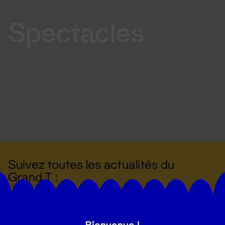
Spectacles
Suivez toutes les actualités du
Grand T :
S'inscrire
Bienvenue !