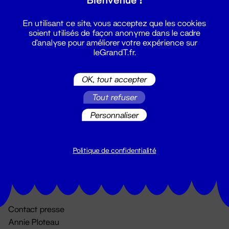
En utilisant ce site, vous acceptez que les cookies
soient utilisés de façon anonyme dans le cadre
d'analyse pour améliorer votre expérience sur
leGrandT.fr.
OK, tout accepter
Billetterie
Tout refuser
02 51 88 25 25
Personnaliser
billetterie@leGrandT.fr
Du lundi au vendredi 14h → 18h
🚨 Accueil physique impossible jusqu'à l'ouverture
Politique de confidentialité
Adresse postale uniquement :
19 rue Morand 44000 Nantes
Contact presse
Annie Ploteau