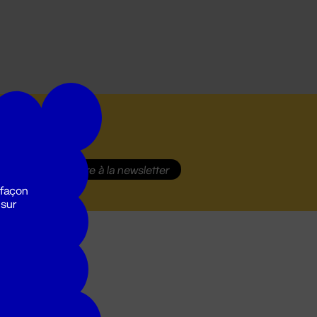
S'inscrire
à la newsletter
 façon
 sur