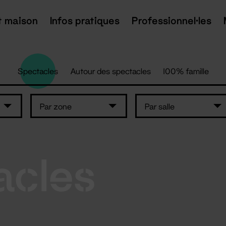
t maison
Infos pratiques
Professionnel·les
Spectacles
Autour des spectacles
100% famille
Par zone
Par salle
acles