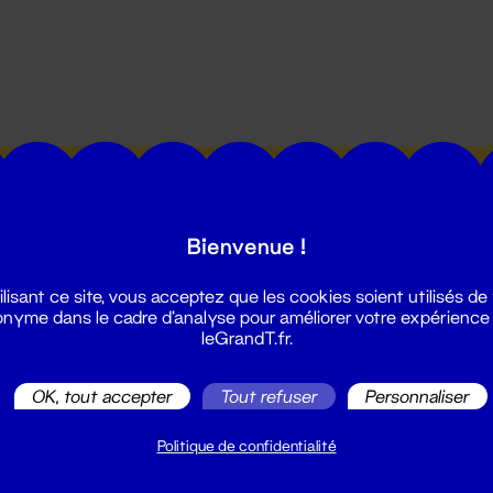
utes les actualités du Grand T :
Bienvenue !
ilisant ce site, vous acceptez que les cookies soient utilisés de
nyme dans le cadre d'analyse pour améliorer votre expérience
leGrandT.fr.
illetterie
OK, tout accepter
Tout refuser
Personnaliser
2 51 88 25 25
illetterie@leGrandT.fr
Politique de confidentialité
u lundi au vendredi 14h → 18h
 Accueil physique