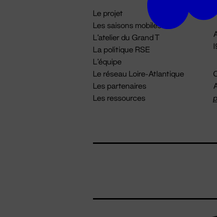
i
Le projet
Les saisons mobiles
A
L'atelier du Grand T
La politique RSE
L'équipe
Le réseau Loire-Atlantique
C
Les partenaires
A
Les ressources
p