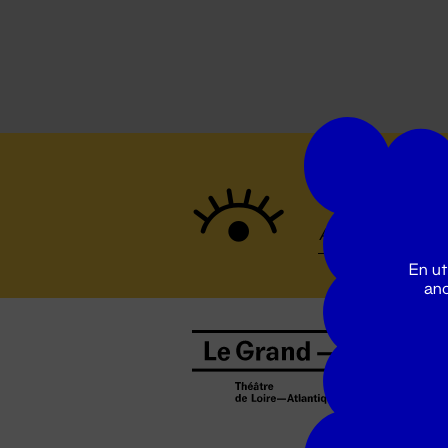
Suivez to
En ut
ano
B
0
b
D
