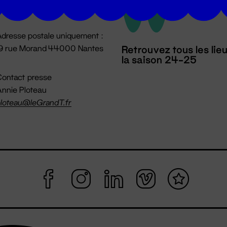
mpossible jusqu'à l'ouverture
dresse postale uniquement :
19 rue Morand 44000 Nantes
Retrouvez tous les lie
la saison 24-25
ontact presse
nnie Ploteau
loteau@leGrandT.fr