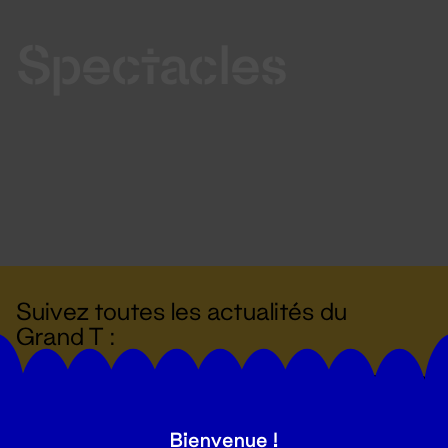
Spectacles
Suivez toutes les actualités du
Grand T :
S'inscrire
Bienvenue !