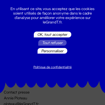
En utilisant ce site, vous acceptez que les cookies
soient utilisés de façon anonyme dans le cadre
d'analyse pour améliorer votre expérience sur
leGrandT.fr.
OK, tout accepter
Billetterie
Tout refuser
02 51 88 25 25
billetterie@leGrandT.fr
Personnaliser
Du lundi au vendredi 14h → 18h
🚨 Accueil physique impossible jusqu'à l'ouverture
Politique de confidentialité
Adresse postale uniquement :
19 rue Morand 44000 Nantes
Contact presse
Annie Ploteau
ploteau@leGrandT.fr