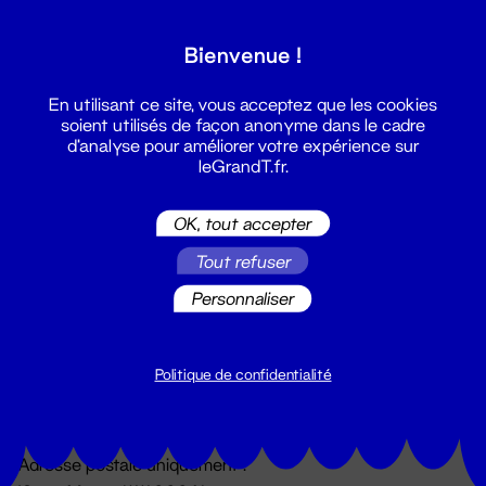
Grand T :
Bienvenue !
S'inscrire
En utilisant ce site, vous acceptez que les cookies
soient utilisés de façon anonyme dans le cadre
d'analyse pour améliorer votre expérience sur
leGrandT.fr.
OK, tout accepter
Tout refuser
Personnaliser
Billetterie
02 51 88 25 25
billetterie@leGrandT.fr
Politique de confidentialité
Du lundi au vendredi 14h → 18h
🚨 Accueil physique impossible jusqu'à l'ouverture
Adresse postale uniquement :