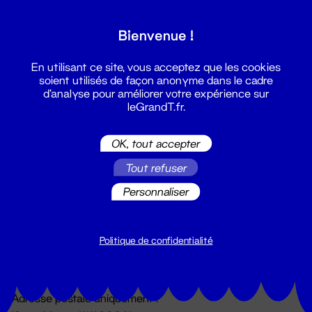
Grand T :
Bienvenue !
S'inscrire
En utilisant ce site, vous acceptez que les cookies
soient utilisés de façon anonyme dans le cadre
d'analyse pour améliorer votre expérience sur
leGrandT.fr.
OK, tout accepter
Tout refuser
Personnaliser
Billetterie
02 51 88 25 25
billetterie@leGrandT.fr
Politique de confidentialité
Du lundi au vendredi 14h → 18h
🚨 Accueil physique impossible jusqu'à l'ouverture
Adresse postale uniquement :