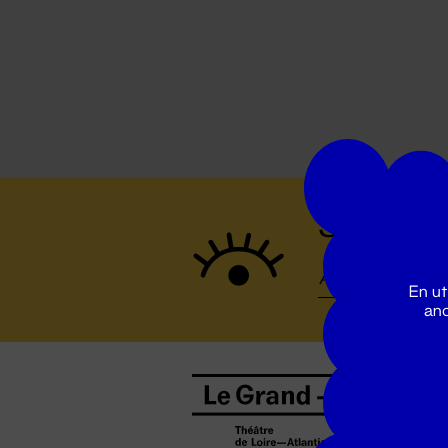
Suivez to
En ut
ano
B
0
b