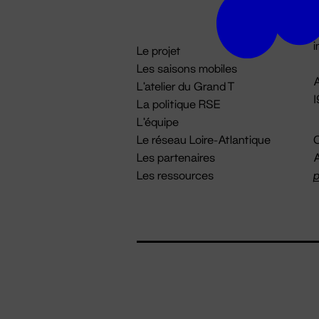
D

i
Le projet
Les saisons mobiles
A
L'atelier du Grand T
La politique RSE
L'équipe
Le réseau Loire-Atlantique
C
Les partenaires
A
Les ressources
p