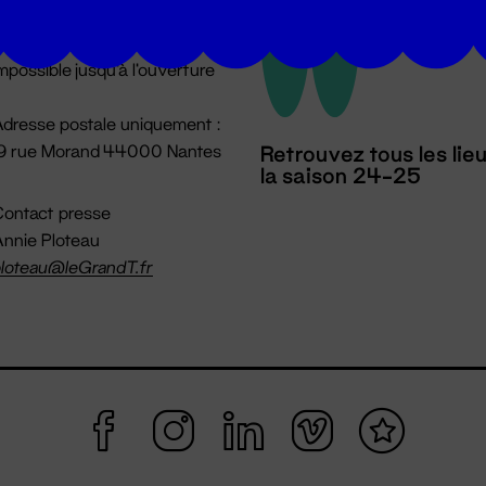
u lundi au vendredi 14h → 18h
 Accueil physique
mpossible jusqu'à l'ouverture
dresse postale uniquement :
19 rue Morand 44000 Nantes
Retrouvez tous les lie
la saison 24-25
ontact presse
nnie Ploteau
loteau@leGrandT.fr