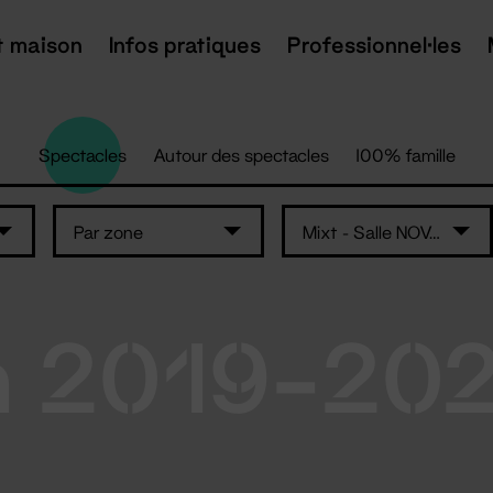
t maison
Infos pratiques
Professionnel·les
Spectacles
Autour des spectacles
100% famille
Par zone
Mixt - Salle NOVA 800 NN
n 2019-20