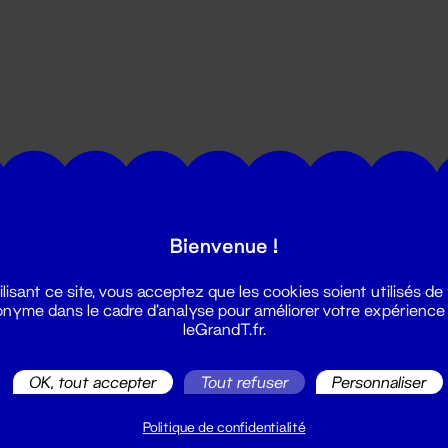
utes les actualités du Grand T :
Bienvenue !
ilisant ce site, vous acceptez que les cookies soient utilisés de
nyme dans le cadre d'analyse pour améliorer votre expérience
leGrandT.fr.
OK, tout accepter
Tout refuser
Personnaliser
illetterie
2 51 88 25 25
Politique de confidentialité
illetterie@leGrandT.fr