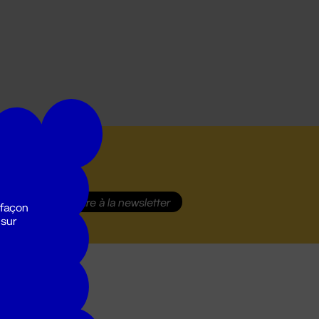
S'inscrire
à la newsletter
 façon
 sur