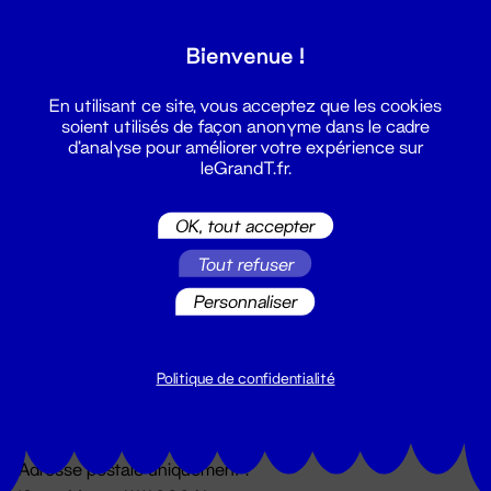
Grand T :
Bienvenue !
S'inscrire
En utilisant ce site, vous acceptez que les cookies
soient utilisés de façon anonyme dans le cadre
d'analyse pour améliorer votre expérience sur
leGrandT.fr.
OK, tout accepter
Tout refuser
Personnaliser
Billetterie
02 51 88 25 25
billetterie@leGrandT.fr
Politique de confidentialité
Du lundi au vendredi 14h → 18h
🚨 Accueil physique impossible jusqu'à l'ouverture
Adresse postale uniquement :