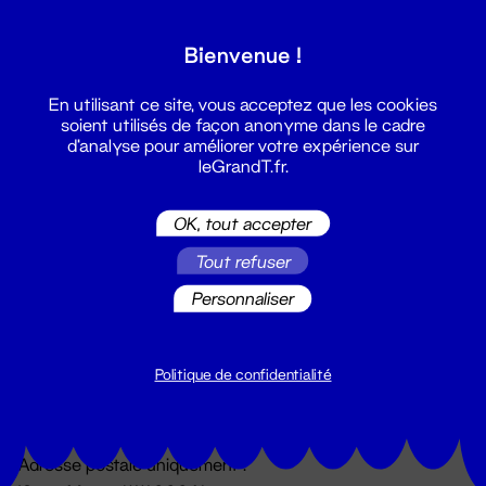
Grand T :
Bienvenue !
S'inscrire
En utilisant ce site, vous acceptez que les cookies
soient utilisés de façon anonyme dans le cadre
d'analyse pour améliorer votre expérience sur
leGrandT.fr.
OK, tout accepter
Tout refuser
Personnaliser
Billetterie
02 51 88 25 25
billetterie@leGrandT.fr
Politique de confidentialité
Du lundi au vendredi 14h → 18h
🚨 Accueil physique impossible jusqu'à l'ouverture
Adresse postale uniquement :