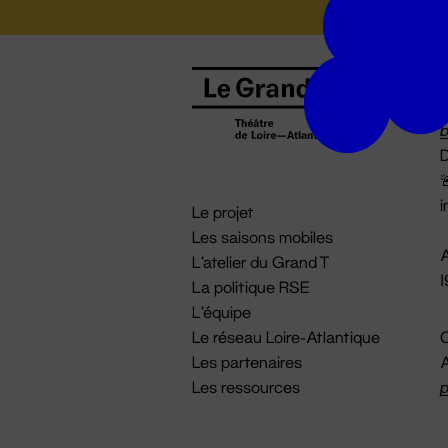
B
0
b
D

i
Le projet
Les saisons mobiles
A
L'atelier du Grand T
La politique RSE
L'équipe
Le réseau Loire-Atlantique
C
Les partenaires
A
Les ressources
p