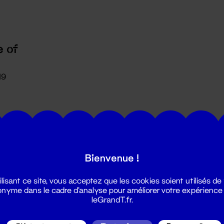
 of
19
Bienvenue !
utes les actualités du Grand T :
ilisant ce site, vous acceptez que les cookies soient utilisés de
nyme dans le cadre d'analyse pour améliorer votre expérience
leGrandT.fr.