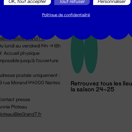
OK, tout accepter
Tout refuser
Personnaliser
Politique de confidentialité
illetterie
2 51 88 25 25
illetterie@leGrandT.fr
u lundi au vendredi 14h → 18h
 Accueil physique
mpossible jusqu'à l'ouverture
dresse postale uniquement :
19 rue Morand 44000 Nantes
Retrouvez tous les lie
la saison 24-25
ontact presse
nnie Ploteau
loteau@leGrandT.fr