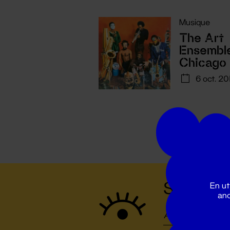
Musique
The Art
Ensemble
Chicago
6 oct. 20
Suivez to
En ut
ano