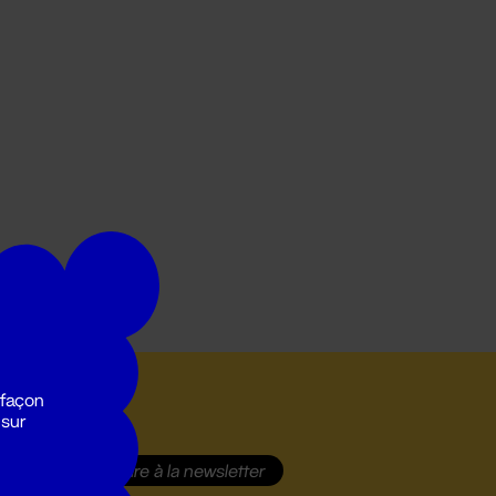
 façon
 sur
S'inscrire
à la newsletter