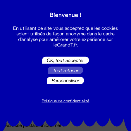
Grand T :
Bienvenue !
S'inscrire
En utilisant ce site, vous acceptez que les cookies
soient utilisés de façon anonyme dans le cadre
d'analyse pour améliorer votre expérience sur
leGrandT.fr.
OK, tout accepter
Tout refuser
Personnaliser
Billetterie
02 51 88 25 25
billetterie@leGrandT.fr
Politique de confidentialité
Du lundi au vendredi 14h → 18h
🚨 Accueil physique impossible jusqu'à l'ouverture
Adresse postale uniquement :