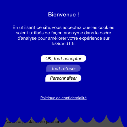
Grand T :
Bienvenue !
S'inscrire
En utilisant ce site, vous acceptez que les cookies
soient utilisés de façon anonyme dans le cadre
d'analyse pour améliorer votre expérience sur
leGrandT.fr.
OK, tout accepter
Tout refuser
Personnaliser
Billetterie
02 51 88 25 25
billetterie@leGrandT.fr
Politique de confidentialité
Du lundi au vendredi 14h → 18h
🚨 Accueil physique impossible jusqu'à l'ouverture
Adresse postale uniquement :