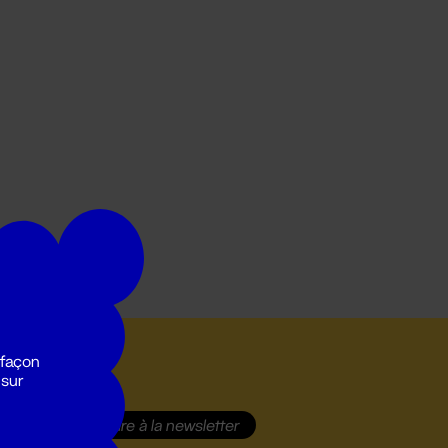
 façon
 sur
S'inscrire
à la newsletter