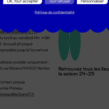
OK, tout accepter
Tout refuser
Personnaliser
Politique de confidentialité
illetterie
2 51 88 25 25
illetterie@leGrandT.fr
u lundi au vendredi 14h → 18h
 Accueil physique
mpossible jusqu'à l'ouverture
dresse postale uniquement :
19 rue Morand 44000 Nantes
Retrouvez tous les lie
la saison 24-25
ontact presse
nnie Ploteau
loteau@leGrandT.fr