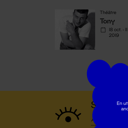
Théâtre
Tony
18 oct. - 1
2019
Suivez to
En ut
ano