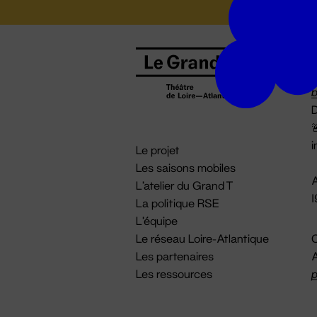
B
0
b
D

i
Le projet
Les saisons mobiles
A
L'atelier du Grand T
La politique RSE
L'équipe
Le réseau Loire-Atlantique
C
Les partenaires
A
Les ressources
p