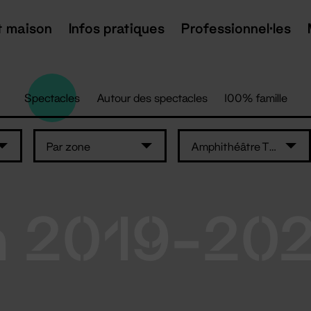
t maison
Infos pratiques
Professionnel·les
Spectacles
Autour des spectacles
100% famille
Par zone
Amphithéâtre Thomas Narcejac
n 2019-20