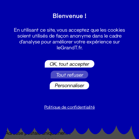
Grand T :
Bienvenue !
S'inscrire
En utilisant ce site, vous acceptez que les cookies
soient utilisés de façon anonyme dans le cadre
d'analyse pour améliorer votre expérience sur
leGrandT.fr.
OK, tout accepter
Tout refuser
Personnaliser
Billetterie
02 51 88 25 25
billetterie@leGrandT.fr
Politique de confidentialité
Du lundi au vendredi 14h → 18h
🚨 Accueil physique impossible jusqu'à l'ouverture
Adresse postale uniquement :