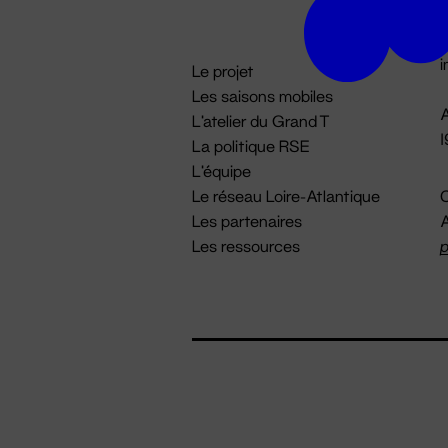
D

i
Le projet
Les saisons mobiles
A
L'atelier du Grand T
La politique RSE
L'équipe
Le réseau Loire-Atlantique
C
Les partenaires
A
Les ressources
p