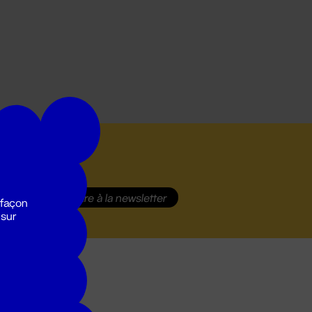
S'inscrire
à la newsletter
 façon
 sur