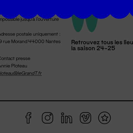
u lundi au vendredi 14h → 18h
 Accueil physique
mpossible jusqu'à l'ouverture
dresse postale uniquement :
19 rue Morand 44000 Nantes
Retrouvez tous les lie
la saison 24-25
ontact presse
nnie Ploteau
loteau@leGrandT.fr