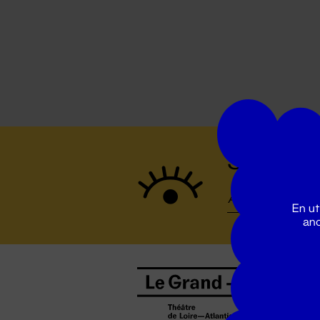
Suivez to
En ut
ano
B
0
b