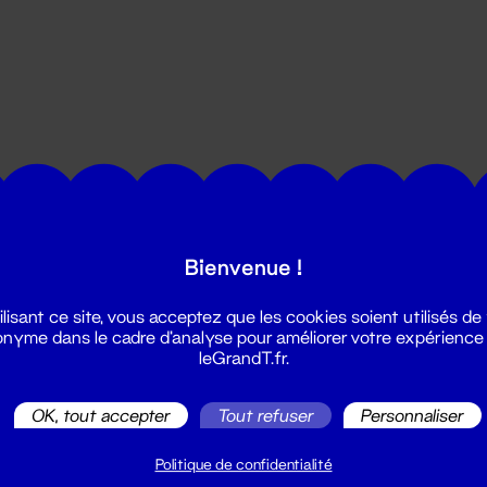
utes les actualités du Grand T :
Bienvenue !
ilisant ce site, vous acceptez que les cookies soient utilisés de
nyme dans le cadre d'analyse pour améliorer votre expérience
leGrandT.fr.
OK, tout accepter
Tout refuser
Personnaliser
illetterie
2 51 88 25 25
Politique de confidentialité
illetterie@leGrandT.fr