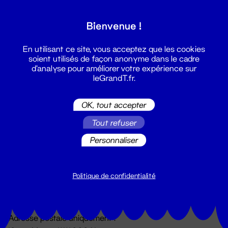
Grand T :
Bienvenue !
S'inscrire
En utilisant ce site, vous acceptez que les cookies
soient utilisés de façon anonyme dans le cadre
d'analyse pour améliorer votre expérience sur
leGrandT.fr.
OK, tout accepter
Tout refuser
Personnaliser
Billetterie
02 51 88 25 25
billetterie@leGrandT.fr
Politique de confidentialité
Du lundi au vendredi 14h → 18h
🚨 Accueil physique impossible jusqu'à l'ouverture
Adresse postale uniquement :