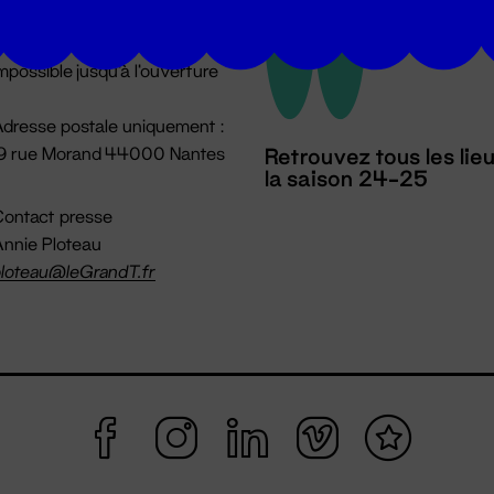
u lundi au vendredi 14h → 18h
 Accueil physique
mpossible jusqu'à l'ouverture
dresse postale uniquement :
19 rue Morand 44000 Nantes
Retrouvez tous les lie
la saison 24-25
ontact presse
nnie Ploteau
loteau@leGrandT.fr