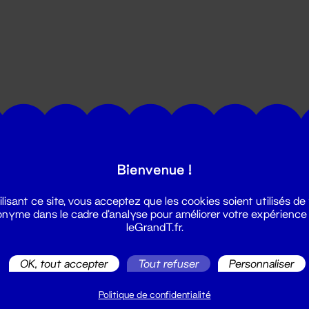
utes les actualités du Grand T :
Bienvenue !
ilisant ce site, vous acceptez que les cookies soient utilisés de
nyme dans le cadre d'analyse pour améliorer votre expérience
leGrandT.fr.
OK, tout accepter
Tout refuser
Personnaliser
illetterie
2 51 88 25 25
Politique de confidentialité
illetterie@leGrandT.fr