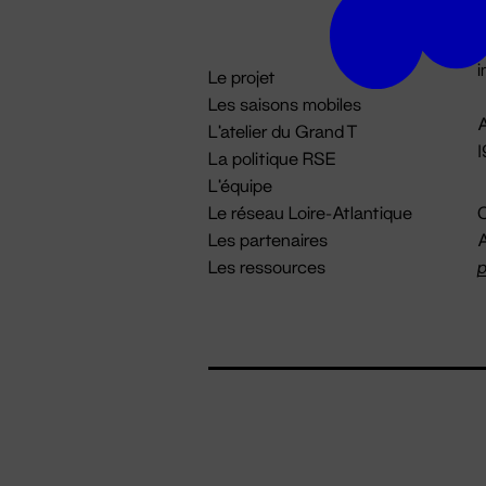
D

i
Le projet
Les saisons mobiles
A
L'atelier du Grand T
La politique RSE
L'équipe
Le réseau Loire-Atlantique
C
Les partenaires
A
Les ressources
p