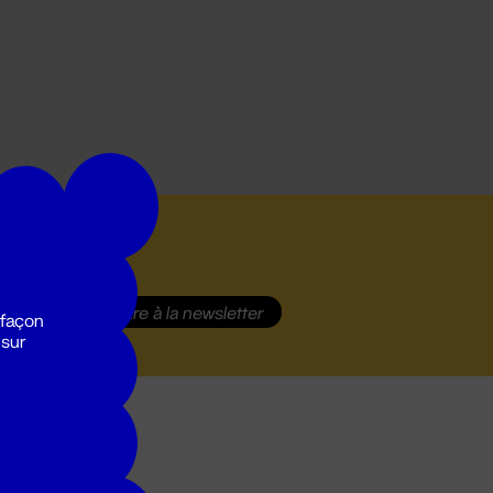
S'inscrire
à la newsletter
 façon
 sur