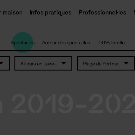
t maison
Infos pratiques
Professionnel·les
Spectacles
Autour des spectacles
100% famille
Ailleurs en Loire-Atlantique
Plage de Portmain - Pornic
n 2019-20