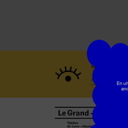
Suivez to
En ut
ano
B
0
b