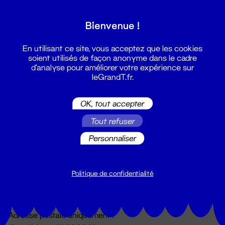
Grand T :
Bienvenue !
S'inscrire
En utilisant ce site, vous acceptez que les cookies
soient utilisés de façon anonyme dans le cadre
d'analyse pour améliorer votre expérience sur
leGrandT.fr.
OK, tout accepter
Tout refuser
Personnaliser
Billetterie
02 51 88 25 25
billetterie@leGrandT.fr
Politique de confidentialité
Du lundi au vendredi 14h → 18h
🚨 Accueil physique impossible jusqu'à l'ouverture
Adresse postale uniquement :