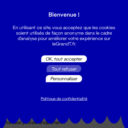
Grand T :
Bienvenue !
S'inscrire
En utilisant ce site, vous acceptez que les cookies
soient utilisés de façon anonyme dans le cadre
d'analyse pour améliorer votre expérience sur
leGrandT.fr.
OK, tout accepter
Tout refuser
Personnaliser
Billetterie
02 51 88 25 25
billetterie@leGrandT.fr
Politique de confidentialité
Du lundi au vendredi 14h → 18h
🚨 Accueil physique impossible jusqu'à l'ouverture
Adresse postale uniquement :