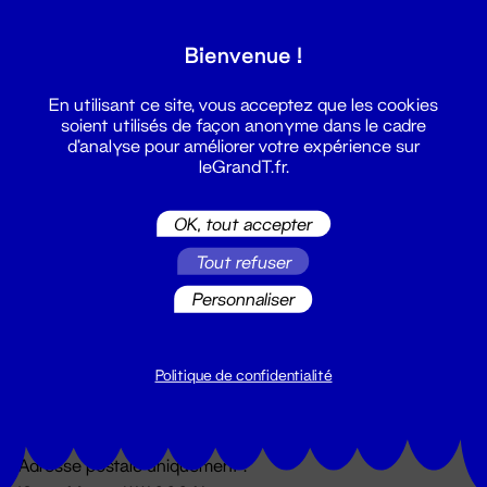
Grand T :
Bienvenue !
S'inscrire
En utilisant ce site, vous acceptez que les cookies
soient utilisés de façon anonyme dans le cadre
d'analyse pour améliorer votre expérience sur
leGrandT.fr.
OK, tout accepter
Tout refuser
Personnaliser
Billetterie
02 51 88 25 25
billetterie@leGrandT.fr
Politique de confidentialité
Du lundi au vendredi 14h → 18h
🚨 Accueil physique impossible jusqu'à l'ouverture
Adresse postale uniquement :