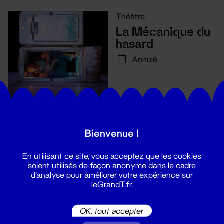
Théâtre
La Mécanique du
hasard
Annulé
Bienvenue !
En utilisant ce site, vous acceptez que les cookies
soient utilisés de façon anonyme dans le cadre
d'analyse pour améliorer votre expérience sur
leGrandT.fr.
Suivez toutes les actualités du
OK, tout accepter
Grand T :