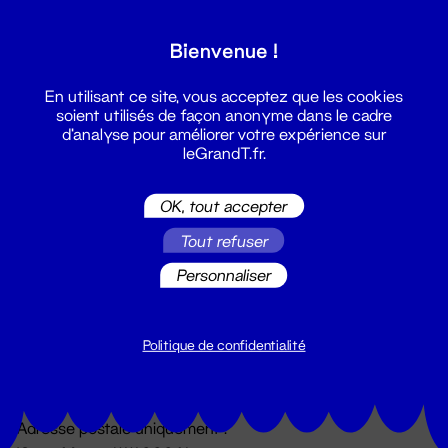
Grand T :
Bienvenue !
S'inscrire
En utilisant ce site, vous acceptez que les cookies
soient utilisés de façon anonyme dans le cadre
d'analyse pour améliorer votre expérience sur
leGrandT.fr.
OK, tout accepter
Tout refuser
Personnaliser
Billetterie
02 51 88 25 25
billetterie@leGrandT.fr
Politique de confidentialité
Du lundi au vendredi 14h → 18h
🚨 Accueil physique impossible jusqu'à l'ouverture
Adresse postale uniquement :