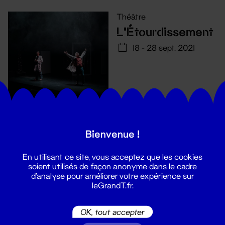
Théâtre
L'Étourdissement
18 - 28 sept. 2021
Bienvenue !
En utilisant ce site, vous acceptez que les cookies
soient utilisés de façon anonyme dans le cadre
d'analyse pour améliorer votre expérience sur
leGrandT.fr.
Suivez toutes les actualités du
OK, tout accepter
Grand T :