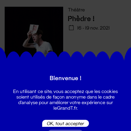
Théâtre
Phèdre !
16 - 19 nov. 2021
Bienvenue !
En utilisant ce site, vous acceptez que les cookies
soient utilisés de façon anonyme dans le cadre
d'analyse pour améliorer votre expérience sur
leGrandT.fr.
Suivez toutes les actualités du
OK, tout accepter
Grand T :