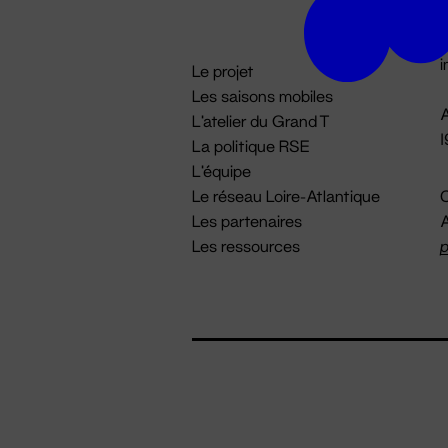
D

i
Le projet
Les saisons mobiles
A
L'atelier du Grand T
La politique RSE
L'équipe
Le réseau Loire-Atlantique
C
Les partenaires
A
Les ressources
p