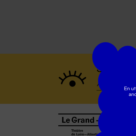
Suivez to
En ut
ano
B
0
b