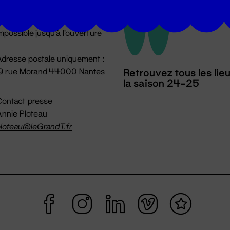
u lundi au vendredi 14h → 18h
 Accueil physique
mpossible jusqu'à l'ouverture
dresse postale uniquement :
19 rue Morand 44000 Nantes
Retrouvez tous les lie
la saison 24-25
ontact presse
nnie Ploteau
loteau@leGrandT.fr