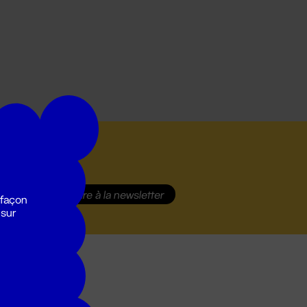
S'inscrire
à la newsletter
 façon
 sur