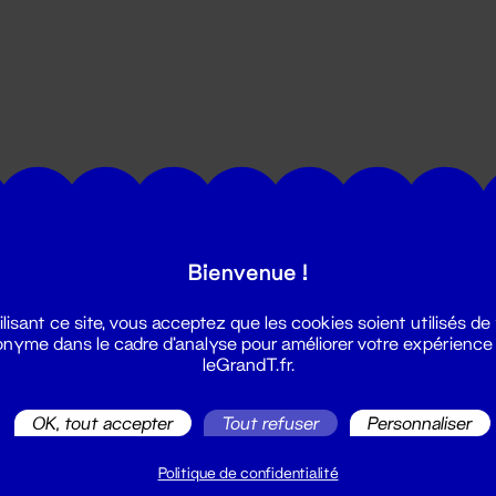
utes les actualités du Grand T :
Bienvenue !
ilisant ce site, vous acceptez que les cookies soient utilisés de
nyme dans le cadre d'analyse pour améliorer votre expérience
leGrandT.fr.
OK, tout accepter
Tout refuser
Personnaliser
illetterie
2 51 88 25 25
Politique de confidentialité
illetterie@leGrandT.fr