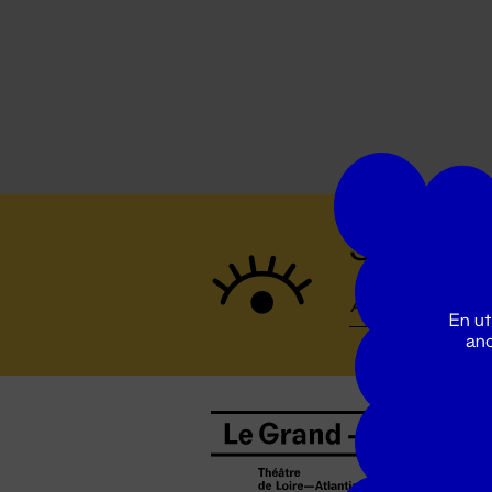
Suivez to
En ut
ano
B
0
b