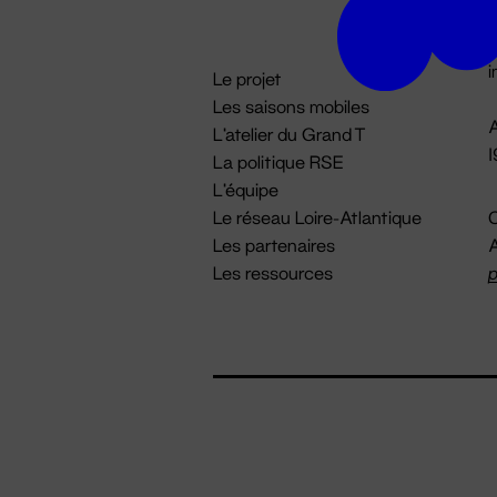
D

i
Le projet
Les saisons mobiles
A
L'atelier du Grand T
La politique RSE
L'équipe
Le réseau Loire-Atlantique
C
Les partenaires
A
Les ressources
p