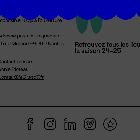
u lundi au vendredi 14h → 18h
 Accueil physique
mpossible jusqu'à l'ouverture
dresse postale uniquement :
19 rue Morand 44000 Nantes
Retrouvez tous les lie
la saison 24-25
ontact presse
nnie Ploteau
loteau@leGrandT.fr