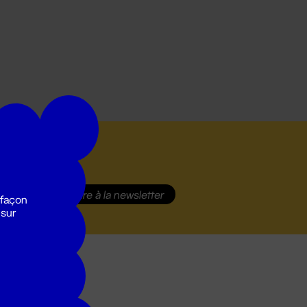
S'inscrire
à la newsletter
 façon
 sur