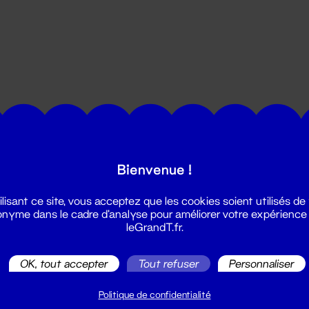
utes les actualités du Grand T :
Bienvenue !
ilisant ce site, vous acceptez que les cookies soient utilisés de
nyme dans le cadre d'analyse pour améliorer votre expérience
leGrandT.fr.
OK, tout accepter
Tout refuser
Personnaliser
illetterie
2 51 88 25 25
Politique de confidentialité
illetterie@leGrandT.fr