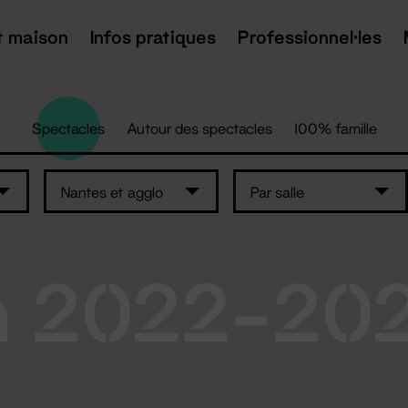
t maison
Infos pratiques
Professionnel·les
Spectacles
Autour des spectacles
100% famille
Nantes et agglo
Par salle
n 2022-20